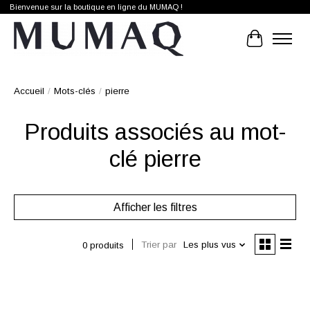
Bienvenue sur la boutique en ligne du MUMAQ !
Panier
Accueil
/
Mots-clés
/
pierre
Produits associés au mot-
clé pierre
Afficher les filtres
Trier par
Les plus vus
0 produits