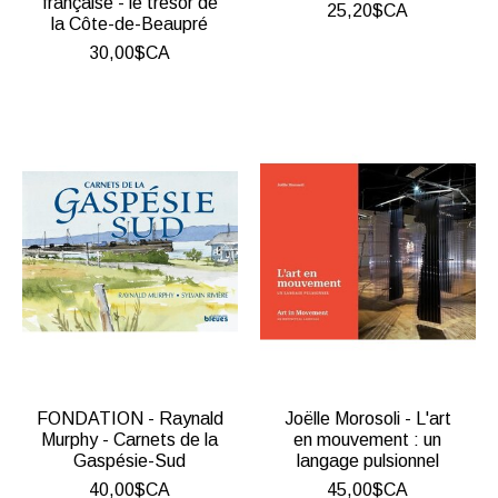
française - le trésor de
25,20$CA
la Côte-de-Beaupré
30,00$CA
FONDATION - Raynald
Joëlle Morosoli - L'art
Murphy - Carnets de la
en mouvement : un
Gaspésie-Sud
langage pulsionnel
40,00$CA
45,00$CA