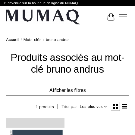
Bienvenue sur la boutique en ligne du MUMAQ !
Panier
Accueil
/
Mots-clés
/
bruno andrus
Produits associés au mot-
clé bruno andrus
Afficher les filtres
Trier par
Les plus vus
1 produits