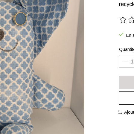
recycl
Ce pr
En s
Quantit
Ajou