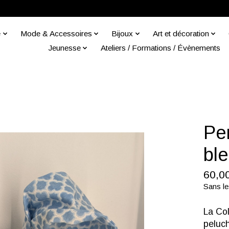
e
Mode & Accessoires
Bijoux
Art et décoration
Jeunesse
Ateliers / Formations / Évènements
Pe
bl
60,0
Sans le
La Co
peluch