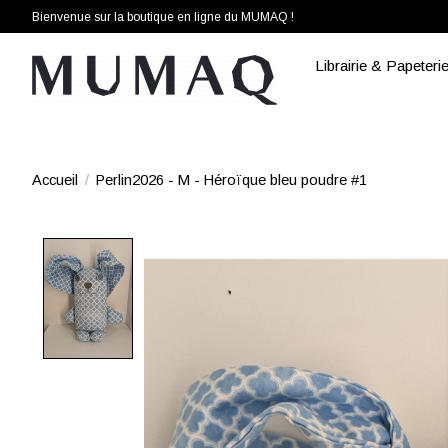
Bienvenue sur la boutique en ligne du MUMAQ !
Librairie & Papeteri
Accueil
/
Perlin2026 - M - Héroïque bleu poudre #1
Product image slideshow Items