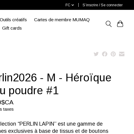
FC
S’inscrire / Se connecter
Outils créatifs
Cartes de membre MUMAQ
Gift cards
rlin2026 - M - Héroïque
eu poudre #1
0$CA
s taxes
llection “PERLIN LAPIN’’ est une gamme de
es exclusives à base de tissus et de boutons