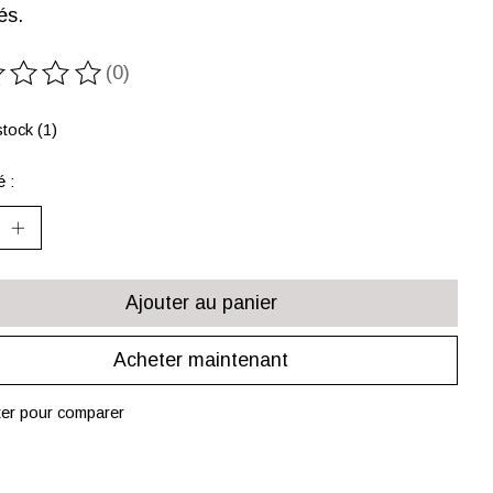
és.
(0)
oduit est évalué à
0
sur 5
tock (1)
é :
Ajouter au panier
Acheter maintenant
ter pour comparer