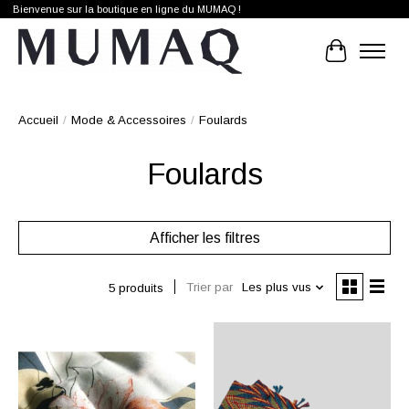
Bienvenue sur la boutique en ligne du MUMAQ !
Panier
Accueil
/
Mode & Accessoires
/
Foulards
Foulards
Afficher les filtres
Trier par
Les plus vus
5 produits