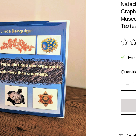
Natac
Graph
Musée
Textes
Ce pr
En s
Quantit
Ajou