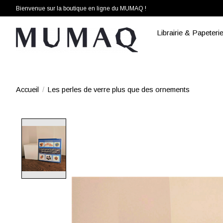
Bienvenue sur la boutique en ligne du MUMAQ !
Librairie & Papeteri
Accueil
/
Les perles de verre plus que des ornements
Product image slideshow Items