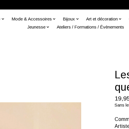
e
Mode & Accessoires
Bijoux
Art et décoration
Jeunesse
Ateliers / Formations / Évènements
Les
qu
19,9
Sans le
Commi
Artist