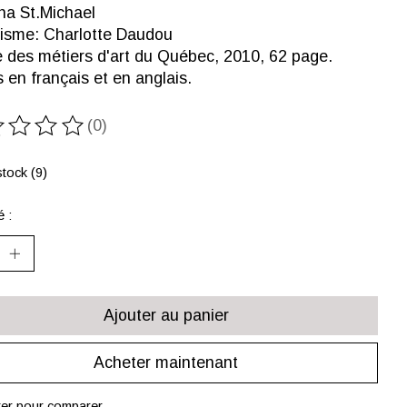
ha St.Michael
isme: Charlotte Daudou
 des métiers d'art du Québec, 2010, 62 page.
 en français et en anglais.
(0)
oduit est évalué à
0
sur 5
tock (9)
é :
Ajouter au panier
Acheter maintenant
ter pour comparer