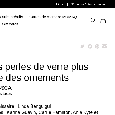
FC
S’inscrire / Se connecter
Outils créatifs
Cartes de membre MUMAQ
Gift cards
 perles de verre plus
e des ornements
5$CA
s taxes
ssaire : Linda Benguigui
es : Karina Guévin, Carrie Hamilton, Ania Kyte et