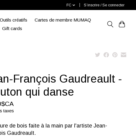
FC
S’inscrire / Se connecter
Outils créatifs
Cartes de membre MUMAQ
Gift cards
an-François Gaudreault -
uton qui danse
0$CA
s taxes
ure de bois faite à la main par l'artiste Jean-
ois Gaudreault.