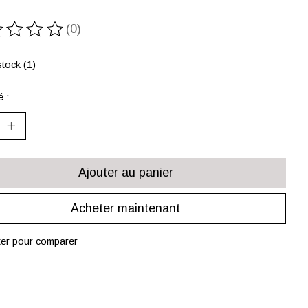
(0)
oduit est évalué à
0
sur 5
tock (1)
é :
Ajouter au panier
Acheter maintenant
ter pour comparer