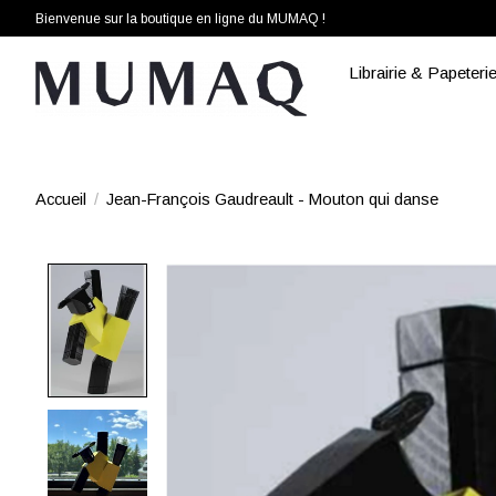
Bienvenue sur la boutique en ligne du MUMAQ !
Librairie & Papeteri
Accueil
/
Jean-François Gaudreault - Mouton qui danse
Product image slideshow Items