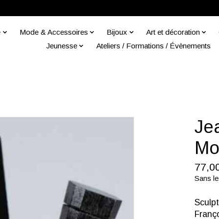
e
Mode & Accessoires
Bijoux
Art et décoration
Jeunesse
Ateliers / Formations / Évènements
Je
Mo
77,0
Sans le
Sculpt
Franç