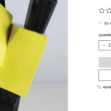
Ce pr
En s
Quantit
Ajou