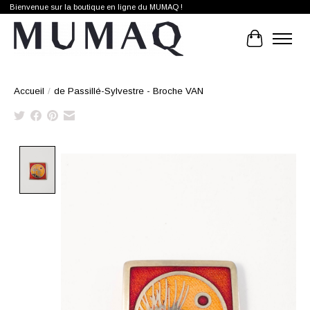
Bienvenue sur la boutique en ligne du MUMAQ !
Panier
Accueil
/
de Passillé-Sylvestre - Broche VAN
Product image slideshow Items