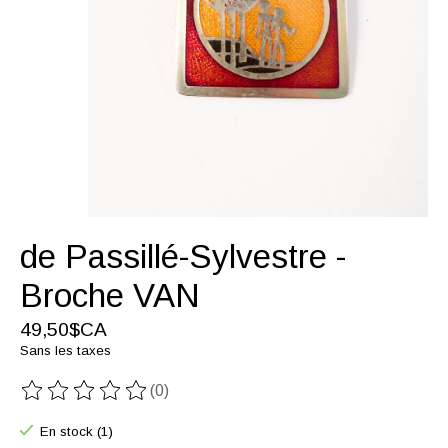
de Passillé-Sylvestre -
Broche VAN
49,50$CA
Sans les taxes
(0)
Ce produit est évalué à
0
sur 5
En stock (1)