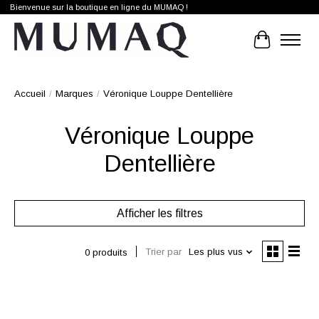
Bienvenue sur la boutique en ligne du MUMAQ !
Panier
Accueil
/
Marques
/
Véronique Louppe Dentellière
Véronique Louppe
Dentellière
Afficher les filtres
Trier par
Les plus vus
0 produits