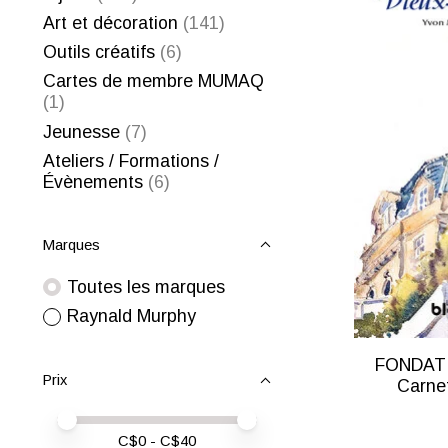
Art et décoration
(141)
Outils créatifs
(6)
Cartes de membre MUMAQ
(1)
Jeunesse
(7)
Ateliers / Formations /
Évènements
(6)
Marques
Toutes les marques
Raynald Murphy
FONDATI
Prix
Carne
Prix minimum
Price maximum value
C$
0
- C$
40