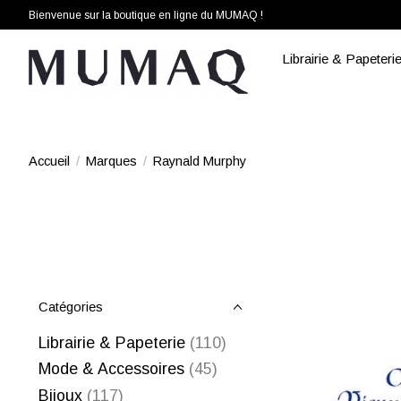
Bienvenue sur la boutique en ligne du MUMAQ !
Librairie & Papeteri
Accueil
/
Marques
/
Raynald Murphy
Catégories
Librairie & Papeterie
(110)
Mode & Accessoires
(45)
Bijoux
(117)