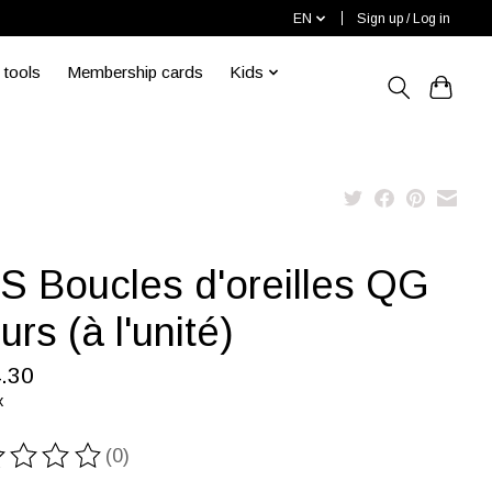
EN
Sign up / Log in
 tools
Membership cards
Kids
S Boucles d'oreilles QG
urs (à l'unité)
.30
x
(0)
ting of this product is
0
out of 5