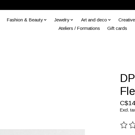
Fashion & Beauty
Jewelry
Art and deco
Creative
Ateliers / Formations
Gift cards
DP
Fle
C$14
Excl. ta
The ra