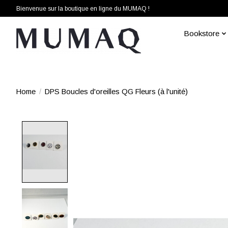
Bienvenue sur la boutique en ligne du MUMAQ !
Bookstore
Home
/
DPS Boucles d'oreilles QG Fleurs (à l'unité)
Product image slideshow Items