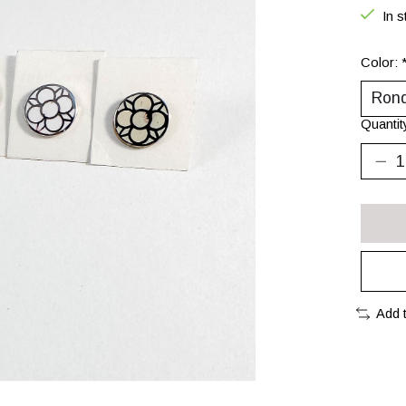
In s
Color:
Quantit
Add 