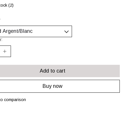
tock (2)
*
y:
Add to cart
Buy now
to comparison