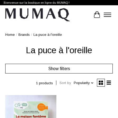
Bienvenue sur la boutique en ligne du MUMAQ !
Cart
Home
/
Brands
/
La puce à l'oreille
La puce à l'oreille
Show filters
Sort by
Popularity
1 products